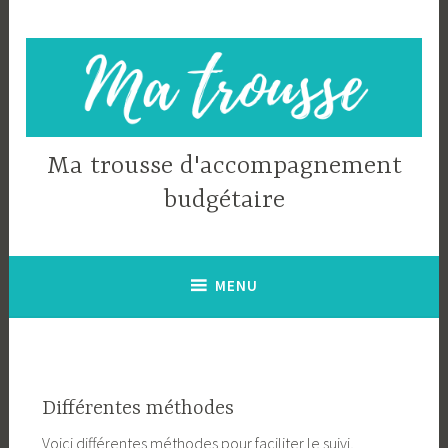
Accéder
au
contenu
principal
Ma trousse d'accompagnement
budgétaire
MENU
Différentes méthodes
Voici différentes méthodes pour faciliter le suivi,