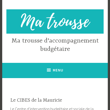
Accéder
au
contenu
principal
Ma trousse d'accompagnement
budgétaire
MENU
Le CIBES de la Mauricie
Le Centre d’intervention budgétaire et sociale de la